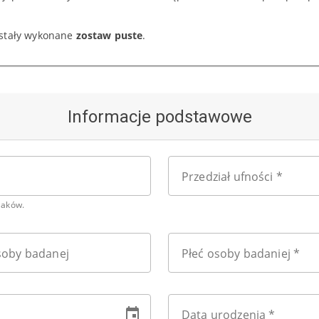
zostały wykonane
zostaw puste
.
Informacje podstawowe
Przedział ufności *
naków.
soby badanej
Płeć osoby badaniej *
Data urodzenia